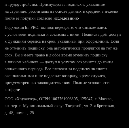
тратите много времени на поиск и вручную поднимаете
и трудоустройства. Преимущества подписки, указанные
резюме
на странице, рассчитаны на основе данных в среднем в неделю
после её покупки согласно
хотите сравнить себя с конкурентами и оценить шансы
исследованию
Подключая hh PRO, вы подтверждаете, что ознакомились
с условиями подписки и согласны с ними. Подписка даёт доступ
к функциям сервиса на срок, указанный при оформлении. Если
не отменить подписку, она автоматически продлится на тот же
срок. Вы имеете право в любое время отменить подписку
в личном кабинете — доступ к услугам сохранится до конца
оплаченного периода. Все платежи за подписку являются
окончательными и не подлежат возврату, кроме случаев,
предусмотренных законодательством. Полные условия есть
в оферте
ООО «Хэдхантер», ОГРН 1067761906805, 125047, г. Москва,
вн. тер. г. Муниципальный округ Тверской, ул. 2-я Брестская,
д. 48, помещ. 25