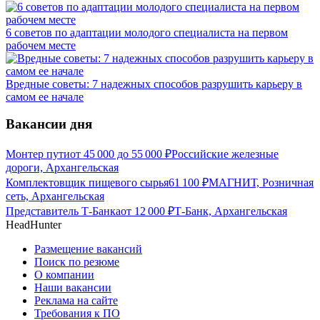
6 советов по адаптации молодого специалиста на первом
рабочем месте
Вредные советы: 7 надежных способов разрушить карьеру в
самом ее начале
Вакансии дня
Монтер пути
от
45 000
до
55 000
₽
Российские железные
дороги, Архангельская
Комплектовщик пищевого сырья
61 100
₽
МАГНИТ, Розничная
сеть, Архангельская
Представитель Т-Банка
от
12 000
₽
Т-Банк, Архангельская
HeadHunter
Размещение вакансий
Поиск по резюме
О компании
Наши вакансии
Реклама на сайте
Требования к ПО