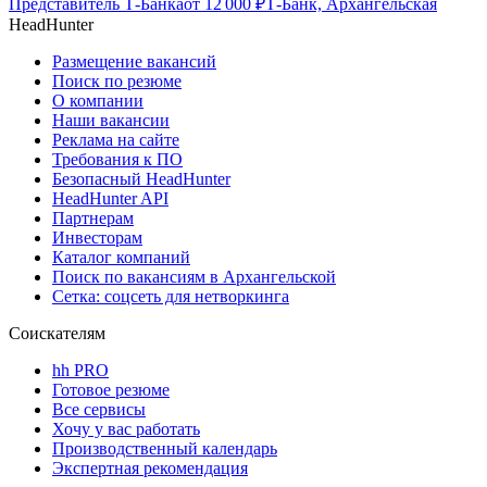
Представитель Т-Банка
от
12 000
₽
Т-Банк, Архангельская
HeadHunter
Размещение вакансий
Поиск по резюме
О компании
Наши вакансии
Реклама на сайте
Требования к ПО
Безопасный HeadHunter
HeadHunter API
Партнерам
Инвесторам
Каталог компаний
Поиск по вакансиям в Архангельской
Сетка: соцсеть для нетворкинга
Соискателям
hh PRO
Готовое резюме
Все сервисы
Хочу у вас работать
Производственный календарь
Экспертная рекомендация