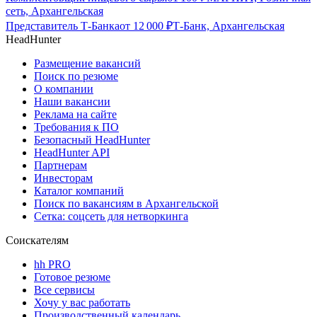
сеть, Архангельская
Представитель Т-Банка
от
12 000
₽
Т-Банк, Архангельская
HeadHunter
Размещение вакансий
Поиск по резюме
О компании
Наши вакансии
Реклама на сайте
Требования к ПО
Безопасный HeadHunter
HeadHunter API
Партнерам
Инвесторам
Каталог компаний
Поиск по вакансиям в Архангельской
Сетка: соцсеть для нетворкинга
Соискателям
hh PRO
Готовое резюме
Все сервисы
Хочу у вас работать
Производственный календарь