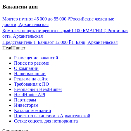
Вакансии дня
Монтер пути
от
45 000
до
55 000
₽
Российские железные
дороги, Архангельская
Комплектовщик пищевого сырья
61 100
₽
МАГНИТ, Розничная
сеть, Архангельская
Представитель Т-Банка
от
12 000
₽
Т-Банк, Архангельская
HeadHunter
Размещение вакансий
Поиск по резюме
О компании
Наши вакансии
Реклама на сайте
Требования к ПО
Безопасный HeadHunter
HeadHunter API
Партнерам
Инвесторам
Каталог компаний
Поиск по вакансиям в Архангельской
Сетка: соцсеть для нетворкинга
Соискателям