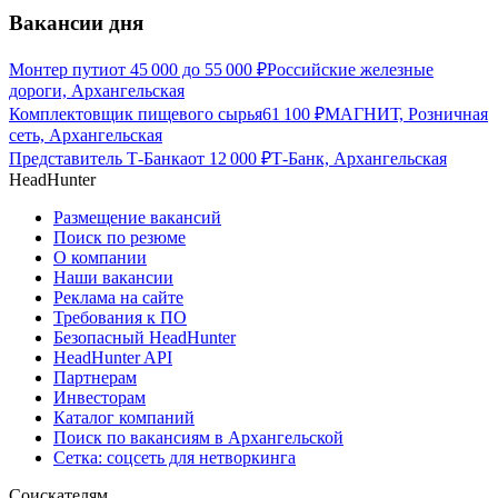
Вакансии дня
Монтер пути
от
45 000
до
55 000
₽
Российские железные
дороги, Архангельская
Комплектовщик пищевого сырья
61 100
₽
МАГНИТ, Розничная
сеть, Архангельская
Представитель Т-Банка
от
12 000
₽
Т-Банк, Архангельская
HeadHunter
Размещение вакансий
Поиск по резюме
О компании
Наши вакансии
Реклама на сайте
Требования к ПО
Безопасный HeadHunter
HeadHunter API
Партнерам
Инвесторам
Каталог компаний
Поиск по вакансиям в Архангельской
Сетка: соцсеть для нетворкинга
Соискателям