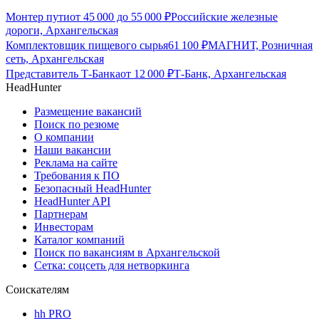
Монтер пути
от
45 000
до
55 000
₽
Российские железные
дороги, Архангельская
Комплектовщик пищевого сырья
61 100
₽
МАГНИТ, Розничная
сеть, Архангельская
Представитель Т-Банка
от
12 000
₽
Т-Банк, Архангельская
HeadHunter
Размещение вакансий
Поиск по резюме
О компании
Наши вакансии
Реклама на сайте
Требования к ПО
Безопасный HeadHunter
HeadHunter API
Партнерам
Инвесторам
Каталог компаний
Поиск по вакансиям в Архангельской
Сетка: соцсеть для нетворкинга
Соискателям
hh PRO