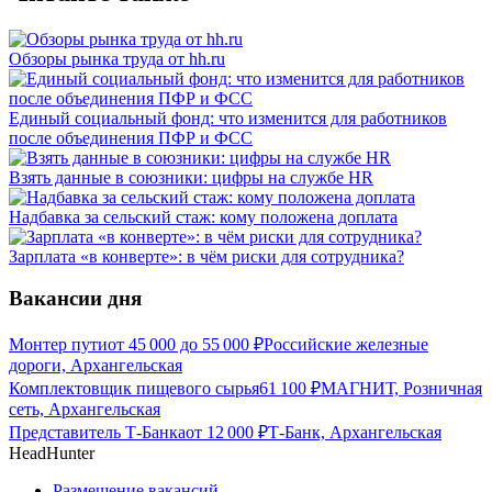
Обзоры рынка труда от hh.ru
Единый социальный фонд: что изменится для работников
после объединения ПФР и ФСС
Взять данные в союзники: цифры на службе HR
Надбавка за сельский стаж: кому положена доплата
Зарплата «в конверте»: в чём риски для сотрудника?
Вакансии дня
Монтер пути
от
45 000
до
55 000
₽
Российские железные
дороги, Архангельская
Комплектовщик пищевого сырья
61 100
₽
МАГНИТ, Розничная
сеть, Архангельская
Представитель Т-Банка
от
12 000
₽
Т-Банк, Архангельская
HeadHunter
Размещение вакансий