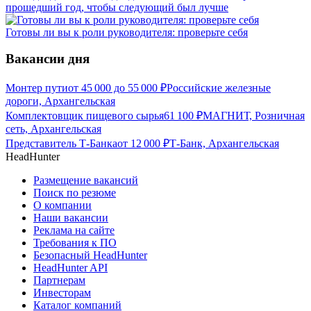
прошедший год, чтобы следующий был лучше
Готовы ли вы к роли руководителя: проверьте себя
Вакансии дня
Монтер пути
от
45 000
до
55 000
₽
Российские железные
дороги, Архангельская
Комплектовщик пищевого сырья
61 100
₽
МАГНИТ, Розничная
сеть, Архангельская
Представитель Т-Банка
от
12 000
₽
Т-Банк, Архангельская
HeadHunter
Размещение вакансий
Поиск по резюме
О компании
Наши вакансии
Реклама на сайте
Требования к ПО
Безопасный HeadHunter
HeadHunter API
Партнерам
Инвесторам
Каталог компаний