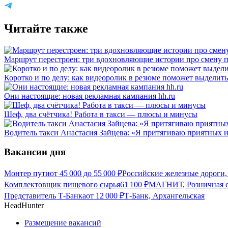
Читайте также
Маршрут перестроен: три вдохновляющие истории про смену 
Коротко и по делу: как видеоролик в резюме поможет выделить
Они настоящие: новая рекламная кампания hh.ru
Шеф, два счётчика! Работа в такси — плюсы и минусы
Водитель такси Анастасия Зайцева: «Я притягиваю приятных 
Вакансии дня
Монтер пути
от
45 000
до
55 000
₽
Российские железные дороги,
Комплектовщик пищевого сырья
61 100
₽
МАГНИТ, Розничная с
Представитель Т-Банка
от
12 000
₽
Т-Банк, Архангельская
HeadHunter
Размещение вакансий