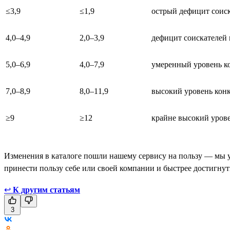
≤3,9
≤1,9
острый дефицит соис
4,0–4,9
2,0–3,9
дефицит соискателей 
5,0–6,9
4,0–7,9
умеренный уровень ко
7,0–8,9
8,0–11,9
высокий уровень конк
≥9
≥12
крайне высокий урове
Изменения в каталоге пошли нашему сервису на пользу — мы у
принести пользу себе или своей компании и быстрее достигнут
↩
К другим статьям
3