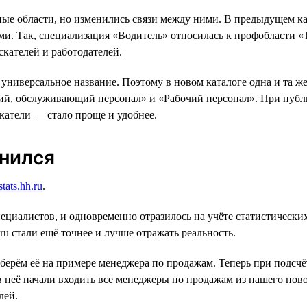
ые области, но изменились связи между ними. В предыдущем ка
и. Так, специализация «Водитель» относилась к профобласти «
кателей и работодателей.
ниверсальное название. Поэтому в новом каталоге одна и та же
ий, обслуживающий персонал» и «Рабочий персонал». При публи
катели — стало проще и удобнее.
енился
stats.hh.ru
.
пециалистов, и одновременно отразилось на учёте статистическ
u стали ещё точнее и лучше отражать реальность.
зберём её на примере менеджера по продажам. Теперь при подсч
неё начали входить все менеджеры по продажам из нашего нового
лей.