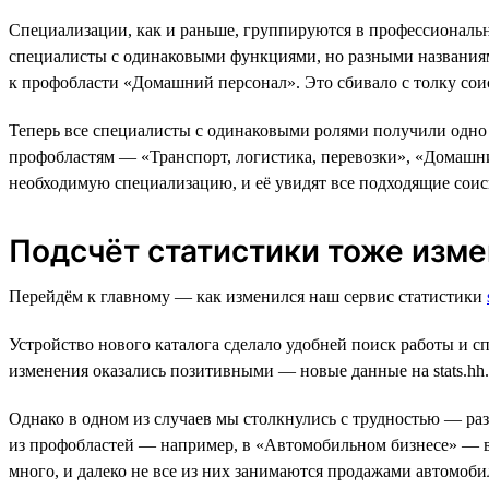
Специализации, как и раньше, группируются в профессиональн
специалисты с одинаковыми функциями, но разными названиям
к профобласти «Домашний персонал». Это сбивало с толку соис
Теперь все специалисты с одинаковыми ролями получили одно у
профобластям — «Транспорт, логистика, перевозки», «Домашн
необходимую специализацию, и её увидят все подходящие соис
Подсчёт статистики тоже изм
Перейдём к главному — как изменился наш сервис статистики
Устройство нового каталога сделало удобней поиск работы и с
изменения оказались позитивными — новые данные на stats.hh.r
Однако в одном из случаев мы столкнулись с трудностью — ра
из профобластей — например, в «Автомобильном бизнесе» — в 
много, и далеко не все из них занимаются продажами автомоби