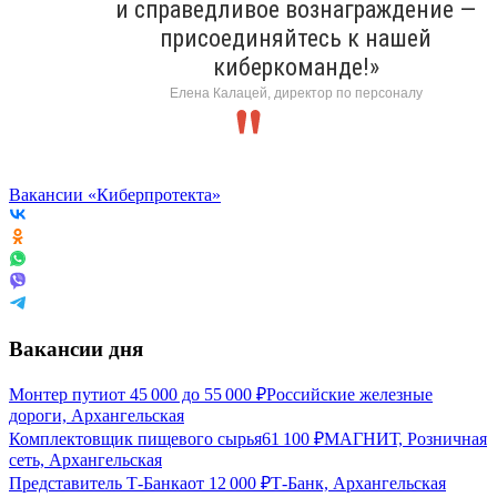
и справедливое вознаграждение —
присоединяйтесь к нашей
киберкоманде!»
Елена Калацей, директор по персоналу
Вакансии «Киберпротекта»
Вакансии дня
Монтер пути
от
45 000
до
55 000
₽
Российские железные
дороги, Архангельская
Комплектовщик пищевого сырья
61 100
₽
МАГНИТ, Розничная
сеть, Архангельская
Представитель Т-Банка
от
12 000
₽
Т-Банк, Архангельская