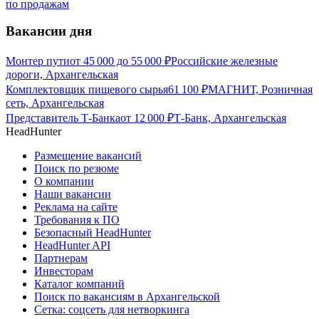
по продажам
Вакансии дня
Монтер пути
от
45 000
до
55 000
₽
Российские железные
дороги, Архангельская
Комплектовщик пищевого сырья
61 100
₽
МАГНИТ, Розничная
сеть, Архангельская
Представитель Т-Банка
от
12 000
₽
Т-Банк, Архангельская
HeadHunter
Размещение вакансий
Поиск по резюме
О компании
Наши вакансии
Реклама на сайте
Требования к ПО
Безопасный HeadHunter
HeadHunter API
Партнерам
Инвесторам
Каталог компаний
Поиск по вакансиям в Архангельской
Сетка: соцсеть для нетворкинга