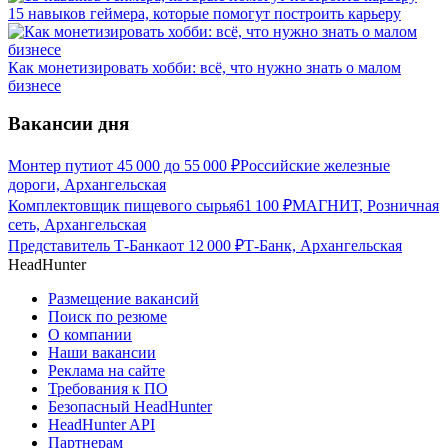
15 навыков геймера, которые помогут построить карьеру
Как монетизировать хобби: всё, что нужно знать о малом
бизнесе
Вакансии дня
Монтер пути
от
45 000
до
55 000
₽
Российские железные
дороги, Архангельская
Комплектовщик пищевого сырья
61 100
₽
МАГНИТ, Розничная
сеть, Архангельская
Представитель Т-Банка
от
12 000
₽
Т-Банк, Архангельская
HeadHunter
Размещение вакансий
Поиск по резюме
О компании
Наши вакансии
Реклама на сайте
Требования к ПО
Безопасный HeadHunter
HeadHunter API
Партнерам