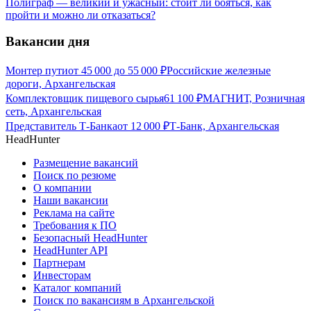
Полиграф — великий и ужасный: стоит ли бояться, как
пройти и можно ли отказаться?
Вакансии дня
Монтер пути
от
45 000
до
55 000
₽
Российские железные
дороги, Архангельская
Комплектовщик пищевого сырья
61 100
₽
МАГНИТ, Розничная
сеть, Архангельская
Представитель Т-Банка
от
12 000
₽
Т-Банк, Архангельская
HeadHunter
Размещение вакансий
Поиск по резюме
О компании
Наши вакансии
Реклама на сайте
Требования к ПО
Безопасный HeadHunter
HeadHunter API
Партнерам
Инвесторам
Каталог компаний
Поиск по вакансиям в Архангельской