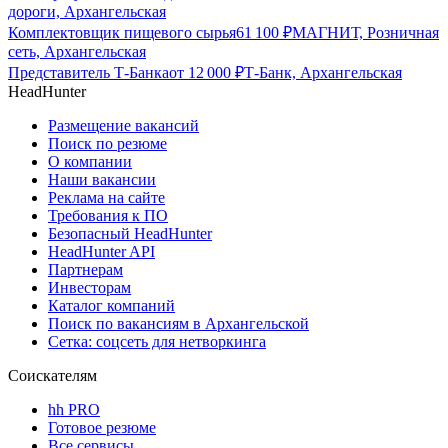
дороги, Архангельская
Комплектовщик пищевого сырья
61 100
₽
МАГНИТ, Розничная
сеть, Архангельская
Представитель Т-Банка
от
12 000
₽
Т-Банк, Архангельская
HeadHunter
Размещение вакансий
Поиск по резюме
О компании
Наши вакансии
Реклама на сайте
Требования к ПО
Безопасный HeadHunter
HeadHunter API
Партнерам
Инвесторам
Каталог компаний
Поиск по вакансиям в Архангельской
Сетка: соцсеть для нетворкинга
Соискателям
hh PRO
Готовое резюме
Все сервисы