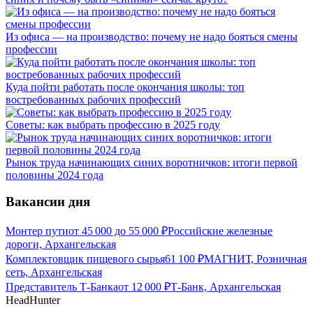
Из офиса — на производство: почему не надо бояться смены
профессии
Куда пойти работать после окончания школы: топ
востребованных рабочих профессий
Советы: как выбрать профессию в 2025 году
Рынок труда начинающих синих воротничков: итоги первой
половины 2024 года
Вакансии дня
Монтер пути
от
45 000
до
55 000
₽
Российские железные
дороги, Архангельская
Комплектовщик пищевого сырья
61 100
₽
МАГНИТ, Розничная
сеть, Архангельская
Представитель Т-Банка
от
12 000
₽
Т-Банк, Архангельская
HeadHunter