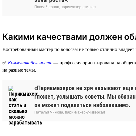
Павел Чернов, парикмахер-стилист
Какими качествами должен об
Востребованный мастер по волосам не только отлично владеет
✅
Коммуникабельность
— профессия ориентирована на общение
на разные темы.
«Парикмахеров не зря называют еще и
гложет, услышать советы. Мы обязан
он может поделиться наболевшим».
Наталья Чижова, парикмахер-универсал