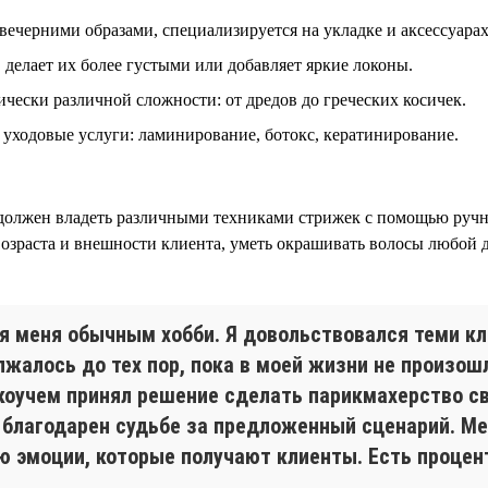
ечерними образами, специализируется на укладке и аксессуарах
 делает их более густыми или добавляет яркие локоны.
чески различной сложности: от дредов до греческих косичек.
уходовые услуги: ламинирование, ботокс, кератинирование.
должен владеть различными техниками стрижек с помощью ручн
 возраста и внешности клиента, уметь окрашивать волосы любой
я меня обычным хобби. Я довольствовался теми кл
лжалось до тех пор, пока в моей жизни не произош
оучем принял решение сделать парикмахерство сво
р благодарен судьбе за предложенный сценарий. М
 эмоции, которые получают клиенты. Есть процент 