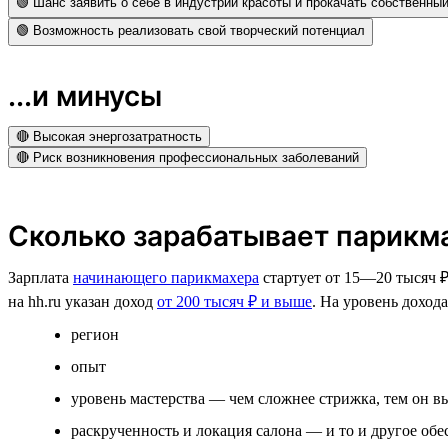
🟢 Шанс заявить о себе в индустрии красоты и прокачать собственны
🟢 Возможность реализовать свой творческий потенциал
...и минусы
🔴 Высокая энергозатратность
🔴 Риск возникновения профессиональных заболеваний
Сколько зарабатывает парикм
Зарплата
начинающего парикмахера
стартует от 15­­—20 тысяч 
на hh.ru указан доход
от 200 тысяч ₽ и выше
. На уровень доход
регион
опыт
уровень мастерства — чем сложнее стрижка, тем он 
раскрученность и локация салона — и то и другое об