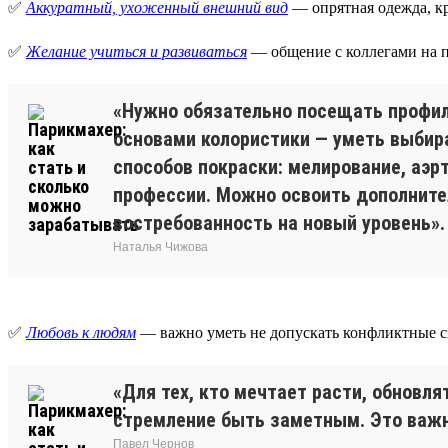
✅
Аккуратный, ухоженный внешний вид
— опрятная одежда, кр
✅
Желание учиться и развиваться
— общение с коллегами на п
«Нужно обязательно посещать профил
основами колористики — уметь выбира
способов покраски: мелирование, аэр
профессии. Можно освоить дополнител
востребованность на новый уровень».
Наталья Чижова
✅
Любовь к людям
— важно уметь не допускать конфликтные си
«Для тех, кто мечтает расти, обновл
стремление быть заметным. Это важно
Павел Чернов