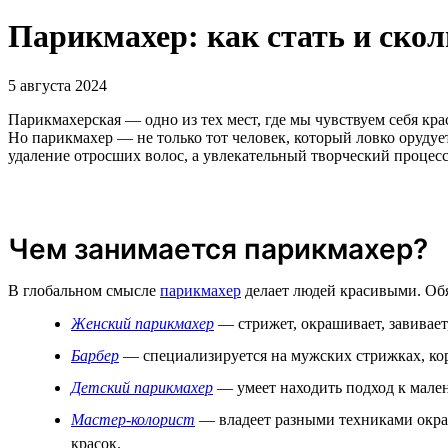
Парикмахер: как стать и ско
5 августа 2024
Парикмахерская — одно из тех мест, где мы чувствуем себя к
Но парикмахер — не только тот человек, который ловко орудуе
удаление отросших волос, а увлекательный творческий процесс
Чем занимается парикмахер?
В глобальном смысле
парикмахер
делает людей красивыми. Обя
Женский парикмахер
— стрижет, окрашивает, завивает,
Барбер
— специализируется на мужских стрижках, кор
Детский парикмахер
— умеет находить подход к мале
Мастер-колорист
— владеет разными техниками окраш
красок.