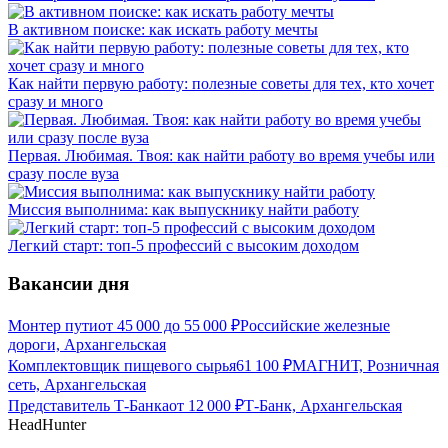
В активном поиске: как искать работу мечты
Как найти первую работу: полезные советы для тех, кто хочет
сразу и много
Первая. Любимая. Твоя: как найти работу во время учебы или
сразу после вуза
Миссия выполнима: как выпускнику найти работу
Легкий старт: топ-5 профессий с высоким доходом
Вакансии дня
Монтер пути
от
45 000
до
55 000
₽
Российские железные
дороги, Архангельская
Комплектовщик пищевого сырья
61 100
₽
МАГНИТ, Розничная
сеть, Архангельская
Представитель Т-Банка
от
12 000
₽
Т-Банк, Архангельская
HeadHunter