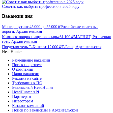
Советы: как выбрать профессию в 2025 году
Вакансии дня
Монтер пути
от
45 000
до
55 000
₽
Российские железные
дороги, Архангельская
Комплектовщик пищевого сырья
61 100
₽
МАГНИТ, Розничная
сеть, Архангельская
Представитель Т-Банка
от
12 000
₽
Т-Банк, Архангельская
HeadHunter
Размещение вакансий
Поиск по резюме
О компании
Наши вакансии
Реклама на сайте
Требования к ПО
Безопасный HeadHunter
HeadHunter API
Партнерам
Инвесторам
Каталог компаний
Поиск по вакансиям в Архангельской