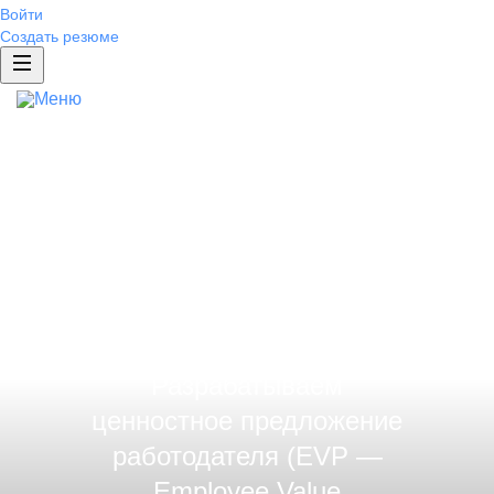
Войти
Отправить
Создать резюме
Нажимая на кнопку «Отправить», я даю
Отправить
Отправить
согласие на обработку персональных данных
Разработка EVP
Ещё
и соглашаюсь с политикой
Нажимая на кнопку «Отправить», я даю
Нажимая на кнопку «Отправить», я даю
Бренд работодателя
конфиденциальности
.
согласие на обработку персональных данных
согласие на обработку персональных данных
Портфолио
и соглашаюсь с политикой
и соглашаюсь с политикой
Формируем
конфиденциальности
конфиденциальности
.
.
Исследование бренда
Спецпроекты
положительный
имидж
Жизнь в компании
компании
ИТ-проект
Брендированная страница компании
Брендированная вакансия
Разрабатываем
Брендированные сниппеты
ценностное предложение
Отзывы от сотрудников
работодателя
(EVP —
Рейтинг работодателей России
Employee Value