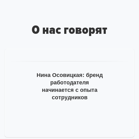
за подписку
на рассылку
О нас говорят
На ваш адрес отправлено письмо от hh.ru, необходимо
подтвердить e-mail.
Тогда мы сможем отправлять вам важную
информацию про развитие бренда работодателя.
Пожалуйста, проверьте почту и, на всякий случай,
Нина Осовицкая: бренд
просмотрите папку «Спам».
работодателя
начинается с опыта
сотрудников