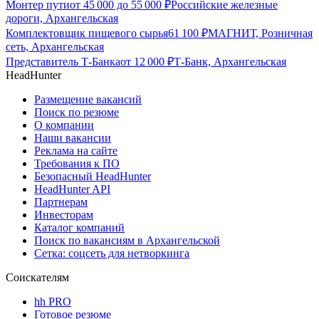
Монтер пути
от
45 000
до
55 000
₽
Российские железные
дороги, Архангельская
Комплектовщик пищевого сырья
61 100
₽
МАГНИТ, Розничная
сеть, Архангельская
Представитель Т-Банка
от
12 000
₽
Т-Банк, Архангельская
HeadHunter
Размещение вакансий
Поиск по резюме
О компании
Наши вакансии
Реклама на сайте
Требования к ПО
Безопасный HeadHunter
HeadHunter API
Партнерам
Инвесторам
Каталог компаний
Поиск по вакансиям в Архангельской
Сетка: соцсеть для нетворкинга
Соискателям
hh PRO
Готовое резюме