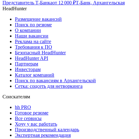
Представитель Т-Банка
от
12 000
₽
Т-Банк, Архангельская
HeadHunter
Размещение вакансий
Поиск по резюме
О компании
Наши вакансии
Реклама на сайте
Требования к ПО
Безопасный HeadHunter
HeadHunter API
Партнерам
Инвесторам
Каталог компаний
Поиск по вакансиям в Архангельской
Сетка: соцсеть для нетворкинга
Соискателям
hh PRO
Готовое резюме
Все сервисы
Хочу у вас работать
Производственный календарь
Экспертная рекомендация