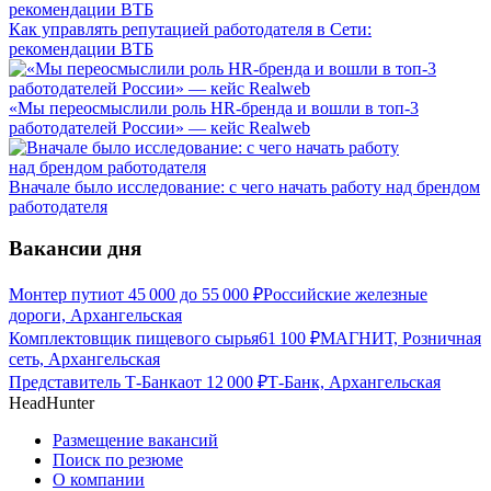
Как управлять репутацией работодателя в Сети:
рекомендации ВТБ
«Мы переосмыслили роль HR-бренда и вошли в топ-3
работодателей России» — кейс Realweb
Вначале было исследование: с чего начать работу над брендом
работодателя
Вакансии дня
Монтер пути
от
45 000
до
55 000
₽
Российские железные
дороги, Архангельская
Комплектовщик пищевого сырья
61 100
₽
МАГНИТ, Розничная
сеть, Архангельская
Представитель Т-Банка
от
12 000
₽
Т-Банк, Архангельская
HeadHunter
Размещение вакансий
Поиск по резюме
О компании