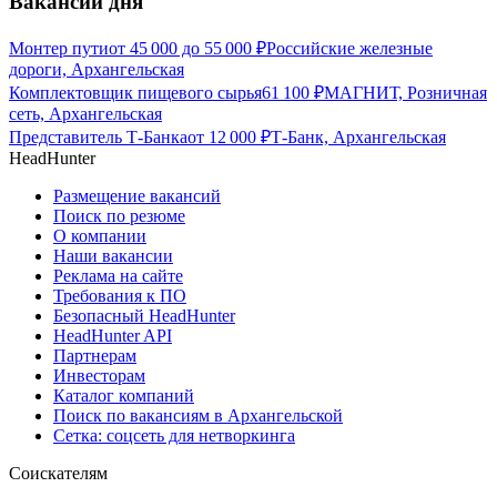
Вакансии дня
Монтер пути
от
45 000
до
55 000
₽
Российские железные
дороги, Архангельская
Комплектовщик пищевого сырья
61 100
₽
МАГНИТ, Розничная
сеть, Архангельская
Представитель Т-Банка
от
12 000
₽
Т-Банк, Архангельская
HeadHunter
Размещение вакансий
Поиск по резюме
О компании
Наши вакансии
Реклама на сайте
Требования к ПО
Безопасный HeadHunter
HeadHunter API
Партнерам
Инвесторам
Каталог компаний
Поиск по вакансиям в Архангельской
Сетка: соцсеть для нетворкинга
Соискателям