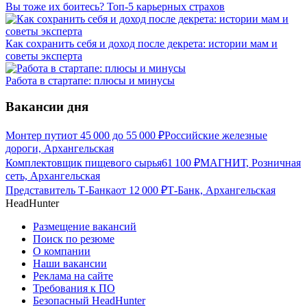
Вы тоже их боитесь? Топ-5 карьерных страхов
Как сохранить себя и доход после декрета: истории мам и
советы эксперта
Работа в стартапе: плюсы и минусы
Вакансии дня
Монтер пути
от
45 000
до
55 000
₽
Российские железные
дороги, Архангельская
Комплектовщик пищевого сырья
61 100
₽
МАГНИТ, Розничная
сеть, Архангельская
Представитель Т-Банка
от
12 000
₽
Т-Банк, Архангельская
HeadHunter
Размещение вакансий
Поиск по резюме
О компании
Наши вакансии
Реклама на сайте
Требования к ПО
Безопасный HeadHunter