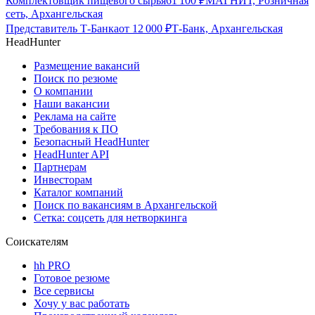
Комплектовщик пищевого сырья
61 100
₽
МАГНИТ, Розничная
сеть, Архангельская
Представитель Т-Банка
от
12 000
₽
Т-Банк, Архангельская
HeadHunter
Размещение вакансий
Поиск по резюме
О компании
Наши вакансии
Реклама на сайте
Требования к ПО
Безопасный HeadHunter
HeadHunter API
Партнерам
Инвесторам
Каталог компаний
Поиск по вакансиям в Архангельской
Сетка: соцсеть для нетворкинга
Соискателям
hh PRO
Готовое резюме
Все сервисы
Хочу у вас работать