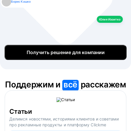
Борис Кашко
Юлия Изоитко
Александр Кулагин
Даниил Макаров
Екатерина Лазаренко
Юлия Изоитко
Получить решение для компании
Поддержим и
всё
расскажем
Статьи
Делимся новостями, историями клиентов и советами
про рекламные продукты и платформу Clickme