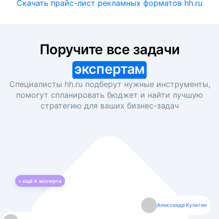
Скачать прайс-лист рекламных форматов hh.ru
Поручите все задачи
экспертам
Специалисты hh.ru подберут нужные инструменты,
помогут спланировать бюджет и найти лучшую
стратегию для ваших
бизнес-задач
+ ещё
4
эксперта
Екатерина Лазаренко
Александр Кулагин
Даниил Макаров
Борис Кашко
Юлия Изоитко