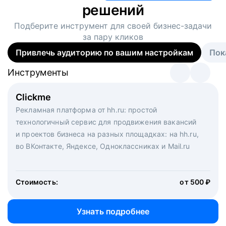
решений
Подберите инструмент для своей
бизнес-задачи
за пару кликов
Привлечь аудиторию по вашим настройкам
Пок
Инструменты
Инструменты
Инструменты
Виртуальный рекрутер
Clickme
Вакансия дня
Массовый подбор под ключ. Решите, сколько
Рекламная платформа от hh.ru: простой
Рекламный формат для вакансий на главной странице
кандидатов и когда вам нужно, и за дело возьмутся
технологичный сервис для продвижения вакансий
hh.ru. Увеличивает количество откликов
маркетологи, рекрутеры и проектные менеджеры
и проектов бизнеса на разных площадках: на hh.ru,
hh.ru с целым набором digital-инструментов
во ВКонтакте, Яндексе, Одноклассниках и Mail.ru
Стоимость:
от 200 000 ₽
Узнать подробнее
Стоимость:
от 500 ₽
Узнать подробнее
Узнать подробнее