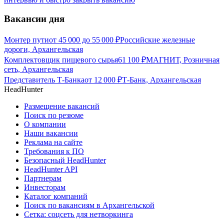
Вакансии дня
Монтер пути
от
45 000
до
55 000
₽
Российские железные
дороги, Архангельская
Комплектовщик пищевого сырья
61 100
₽
МАГНИТ, Розничная
сеть, Архангельская
Представитель Т-Банка
от
12 000
₽
Т-Банк, Архангельская
HeadHunter
Размещение вакансий
Поиск по резюме
О компании
Наши вакансии
Реклама на сайте
Требования к ПО
Безопасный HeadHunter
HeadHunter API
Партнерам
Инвесторам
Каталог компаний
Поиск по вакансиям в Архангельской
Сетка: соцсеть для нетворкинга