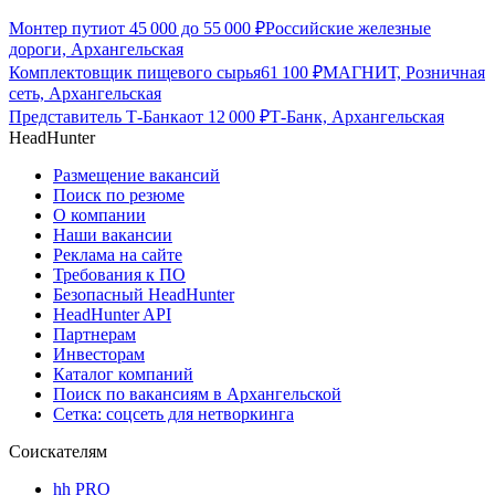
Монтер пути
от
45 000
до
55 000
₽
Российские железные
дороги, Архангельская
Комплектовщик пищевого сырья
61 100
₽
МАГНИТ, Розничная
сеть, Архангельская
Представитель Т-Банка
от
12 000
₽
Т-Банк, Архангельская
HeadHunter
Размещение вакансий
Поиск по резюме
О компании
Наши вакансии
Реклама на сайте
Требования к ПО
Безопасный HeadHunter
HeadHunter API
Партнерам
Инвесторам
Каталог компаний
Поиск по вакансиям в Архангельской
Сетка: соцсеть для нетворкинга
Соискателям
hh PRO