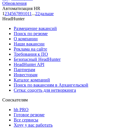
Обновления
Автоматизация HR
1
2
3
4
5
6
7
8
9
10
11
...
22
дальше
HeadHunter
Размещение вакансий
Поиск по резюме
О компании
Наши вакансии
Реклама на сайте
Требования к ПО
Безопасный HeadHunter
HeadHunter API
Партнерам
Инвесторам
Каталог компаний
Поиск по вакансиям в Архангельской
Сетка: соцсеть для нетворкинга
Соискателям
hh PRO
Готовое резюме
Все сервисы
Хочу у вас работать