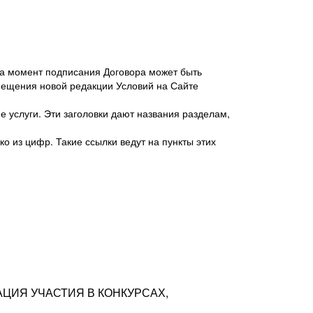
 на момент подписания Договора может быть
мещения новой редакции Условий на Сайте
 услуги. Эти заголовки дают названия разделам,
о из цифр. Такие ссылки ведут на пункты этих
антер», ИНН 7718620740, адрес: 125047,
одская территория Муниципальный округ
я улица, дом 48, помещ. 25
ых резюме с предложениями Соискателей
АЦИЯ УЧАСТИЯ В КОНКУРСАХ,
тра контактной информации Соискателя
тор сайтов: hh.ru, talantix.ru и других
 из Типов регистраций.
луг