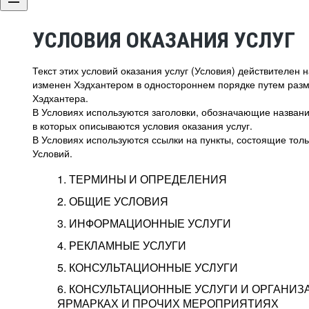
УСЛОВИЯ ОКАЗАНИЯ УСЛУГ
Текст этих условий оказания услуг (Условия) действителен
изменен Хэдхантером в одностороннем порядке путем раз
Хэдхантера.
В Условиях используются заголовки, обозначающие название
в которых описываются условия оказания услуг.
В Условиях используются ссылки на пункты, состоящие тольк
Условий.
1. ТЕРМИНЫ И ОПРЕДЕЛЕНИЯ
2. ОБЩИЕ УСЛОВИЯ
3. ИНФОРМАЦИОННЫЕ УСЛУГИ
1.1. Хэдхантер, или
Хэдхантер, ООО «Хэдх
4. РЕКЛАМНЫЕ УСЛУГИ
HeadHunter, или
г. Москва, внутригор
2.1. Типы и статусы регистрации
5. КОНСУЛЬТАЦИОННЫЕ УСЛУГИ
Исполнитель
Тверской,
2-я
Брестска
Типы регистрации
3.1. Предоставление доступа к базе данн
2.2. Активация услуг
6. КОНСУЛЬТАЦИОННЫЕ УСЛУГИ И ОРГАНИЗ
о трудоустройстве с возможностью просмо
Описание и активация
ЯРМАРКАХ И ПРОЧИХ МЕРОПРИЯТИЯХ
Хэдхантер — администра
2.1.1. Заказчику может быть присвоен один
4.0. Общие условия оказания рекламных ус