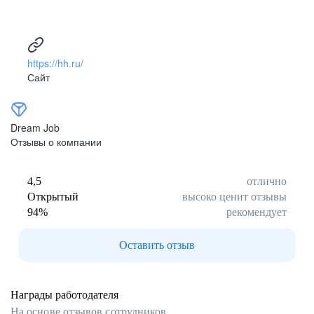
развитая корпоративная культура
Развитая корпоративная культура, сильный и известный
HR-brand компании, многочисленные корпоративные
мероприятия внутри филиалов, периодические
https://hh.ru/
программы обучения, возможность побывать на обучении
Сайт
в другом регионе, крутые корпоративные мероприятия
(развлекательные и обучающие), когда сотрудники
со всех регионов и филиалов съезжаются вживую
в одном месте.
Dream Job
Отзывы о компании
Анонимный пользователь Dream Job
4,5
отлично
Открытый
высоко ценит отзывы
94
%
рекомендует
Оставить отзыв
Награды работодателя
На основе отзывов сотрудников