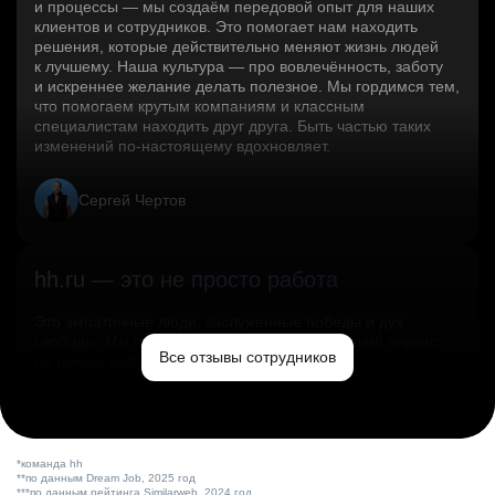
и процессы — мы создаём передовой опыт для наших
клиентов и сотрудников. Это помогает нам находить
решения, которые действительно меняют жизнь людей
к лучшему. Наша культура — про вовлечённость, заботу
и искреннее желание делать полезное. Мы гордимся тем,
что помогаем крутым компаниям и классным
специалистам находить друг друга. Быть частью таких
изменений по‑настоящему вдохновляет.
Сергей Чертов
hh.ru — это не просто работа
Это эмпатичные люди, заслуженные победы и дух
свободы. Мы помогаем миру и создаём лучший сервис
Все отзывы сотрудников
по поиску работы в стране.
Ольга Емельянова
*команда hh
**по данным Dream Job, 2025 год
***по данным рейтинга Similarweb, 2024 год