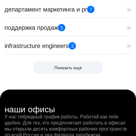
5 авг. 2026
Data Scientist в команду LLM Train
департамент маркетинга и pr
97000 - 161000 ₽
7
Тренер по развитию компетенций продаж
HeadHunter::Analytics/Data Science
Ярославль
HeadHunter::Коммерческий департамент
29 июл. 2026
SMM-менеджер
21 июл. 2026
поддержка продаж
з/п не указана
5
Менеджер по привлечению клиентов (B2B)
HeadHunter::Департамент маркетинга
з/п не указана
Москва
HeadHunter::Телефонные продажи
15 июл. 2026
Санкт-Петербург
Специалист по сопровождению клиентов Узбекистана
5 авг. 2026
infrastructure engineers
з/п не указана
3
Team Lead TrustML
HeadHunter::Поддержка продаж
100000 - 137000 ₽
Ташкент
Тренер по развитию компетенций продаж
HeadHunter::Analytics/Data Science
23 июл. 2026
Ярославль
HeadHunter::Коммерческий департамент
Senior data engineer
29 июл. 2026
з/п не указана
Специалист по рекруту респондентов для UX и CX
Показать ещё
20 июл. 2026
HeadHunter::Infrastructure engineers
з/п не указана
Ташкент
Менеджер по продажам в сегменте малого и среднего
исследований
з/п не указана
23 июл. 2026
Москва
бизнеса
HeadHunter::Департамент маркетинга
Ярославль
з/п не указана
HeadHunter::Телефонные продажи
Менеджер поддержки продаж для клиентов Узбекистана
5 авг. 2026
Москва
Senior ML Engineer — Matching / NLP
5 авг. 2026
HeadHunter::Поддержка продаж
з/п не указана
Key Account Manager (EdTech)
HeadHunter::Analytics/Data Science
111800 - 186500 ₽
4 авг. 2026
Москва
HeadHunter::Коммерческий департамент
DevOps инженер (Hadoop)
4 авг. 2026
Ярославль
з/п не указана
наши офисы
4 авг. 2026
HeadHunter::Infrastructure engineers
з/п не указана
Москва
Менеджер по внешним коммуникациям (Узбекистан)
У нас гибридный график работы. Работай как тебе
150000 ₽
29 июл. 2026
Москва
Менеджер по продажам B2B
HeadHunter::Департамент маркетинга
удобно. Для тех, кто предпочитает работать в офисах
Санкт-Петербург
з/п не указана
HeadHunter::Телефонные продажи
Менеджер поддержки продаж для клиентов Узбекистана
24 июл. 2026
мы открыли десять комфортных рабочих пространств
Москва
ML/LLM Engineer в AI Lab
29 июл. 2026
HeadHunter::Поддержка продаж
по всей России и два филиала зарубежом.
з/п не указана