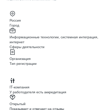
команда увлечённых людей
hh.ru — это команда увлечённых людей, которым
действительно небезразлично то, что они делают. Это
место, где можно чувствовать себя свободно и работать
Россия
с максимальным удовольствием. Здесь минимум
Город
бюрократии и огромные возможности
для самореализации.
Информационные технологии, системная интеграция,
интернет
Денис Щигельский
Сферы деятельности
Организация
совершенно уникальная атмосфера
Тип регистрации
У нас совершенно уникальная атмосфера. Ты всегда
знаешь, что тебя услышат. Твоя идея всегда может
превратиться в реальный продукт. Здесь можно быть
визионером.
IT-компания
У работодателя есть аккредитация
Миша Пономаренко
Открытый
Показывает и отвечает на отзывы