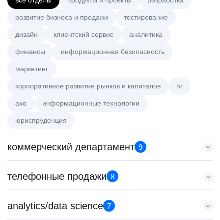
все отделы
продукты и проекты
разработка
развитие бизнеса и продажи
тестирование
дизайн
клиентский сервис
аналитика
финансы
информационная безопасность
маркетинг
корпоративное развитие рынков и капиталов
hr
axo
информационные технологии
юриспруденция
коммерческий департамент
9
Менеджер по работе с ключевыми клиентами (КАМ)
телефонные продажи
8
HeadHunter::Коммерческий департамент
вчера
Менеджер по продажам B2B (сегмент SMB)
analytics/data science
з/п не указана
7
HeadHunter::Телефонные продажи
Москва