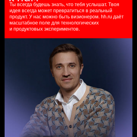
HeadHunter::Коммерческий департамент
10000000 so'm
29 июл. 2026
Ты всегда будешь знать, что тебя услышат.
Твоя
4 авг. 2026
Ташкент
450000 ₽
идея всегда может превратиться в реальный
Продуктовый маркетолог b2b, брендинговые продукты
150000 ₽
Москва
продукт.
У нас можно быть визионером. hh.ru даёт
HeadHunter::Департамент маркетинга
Нижний Новгород
масштабное поле для технологических
Старший специалист телемаркетинга
20 июл. 2026
и продуктовых экспериментов.
HeadHunter::Телефонные продажи
з/п не указана
Аналитик данных (направление Enterprise продаж)
14 июл. 2026
Москва
HeadHunter::Коммерческий департамент
15000000 so'm
4 авг. 2026
Ташкент
з/п не указана
Москва