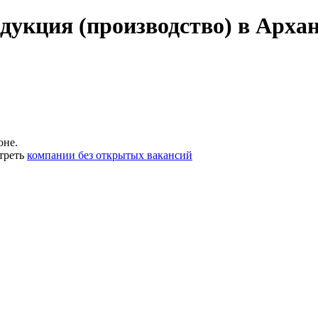
дукция (производство) в Арха
оне.
треть
компании без открытых вакансий