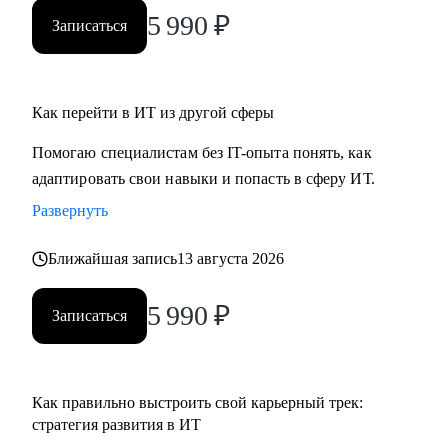
ты новичок и только определяешься с выбором, я проведу
5 990
₽
Записаться
для тебя обзор на самые востребованные профессии в
сфере ИТ, расскажу про лайфхаки и особенности работы.
Как перейти в ИТ из другой сферы
Помогаю специалистам без IT-опыта понять, как
адаптировать свои навыки и попасть в сферу ИТ.
Развернуть
Ближайшая запись
13 августа 2026
5 990
₽
Записаться
Как правильно выстроить свой карьерный трек:
стратегия развития в ИТ