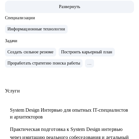
• 200+ часов аудита B2B: реальная практика и понимание
Развернуть
работающих решений.
• 400+ собеседований проведенных для того, чтобы
Специализации
собрать команды, которые действительно работают
Информационные технологии
С чем помогу:
Задачи
• Карьерные цели в ИТ-архитектуре
Создать сильное резюме
Построить карьерный план
• Резюме и подготовка к собеседованиям
Проработать стратегию поиска работы
...
• Навыки проектирования архитектуры
• Связь технологий и бизнес-ценности
• Лидерство и коммуникации
• Обратная связь и мотивация
Услуги
• Внедрение архитектурной функции
• ИТ-ландшафт и дорожная карта
System Design Интервью для опытных IT-специалистов
• ИТ-трансформация
и архитекторов
Практическая подготовка к System Design интервью
Кому могу помочь:
через имитацию реального собеседования и детальный
• Техлидам/тимлидам: развитие в ИТ-архитектуре,