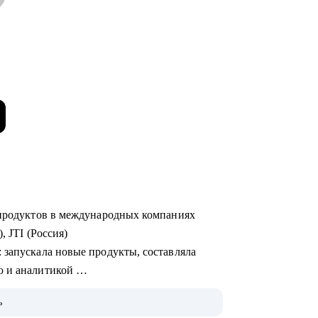
х продуктов в международных компаниях
), JTI (Россия)
ю и аналитикой
ь
 на Uber Eats