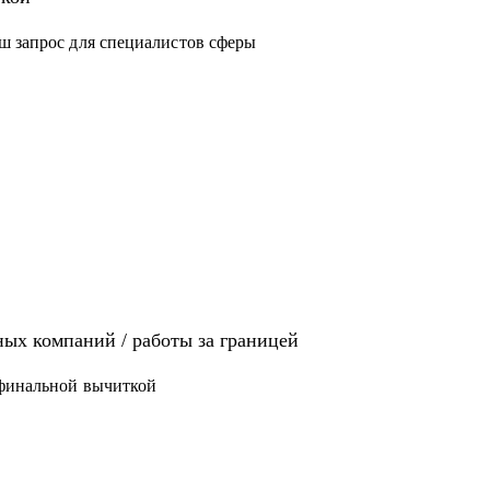
ш запрос для специалистов сферы
иях: Analytics, Strategy & Ops, Go-To-Market,
щет там работу
 / ЕВ1-А
ых компаний / работы за границей
 финальной вычиткой