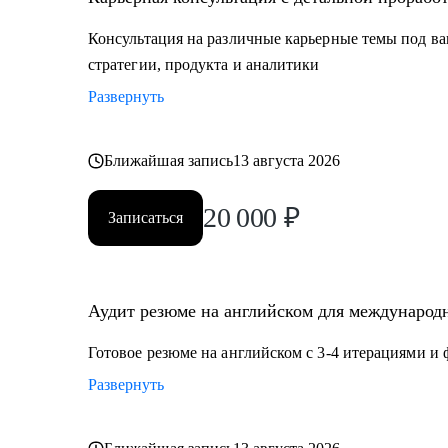
Кому могу помочь:
Консультация на различные карьерные темы под ва
Мои консультации подойдут тем, кто:
стратегии, продукта и аналитики
• Хочет найти работу в IT, FMCG, e-commerce на позиц
Развернуть
Product Management, Project Management
• Планирует переехать в Европу или США или уже и
• Думает об иммиграции в США по визе талантов О1
Ближайшая запись
13 августа 2026
• Хочет поступить в топовые бизнес школы в Европе
20 000
₽
Записаться
Аудит резюме на английском для международн
Готовое резюме на английском с 3-4 итерациями и
Развернуть