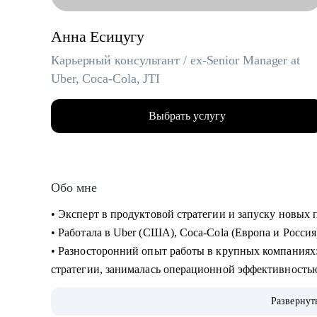
Анна Есицугу
Карьерный консультант / ex-Senior Manager at
Uber, Coca-Cola, JTI
Выбрать услугу
Обо мне
• Эксперт в продуктовой стратегии и запуску новы
• Работала в Uber (США), Coca-Cola (Европа и Россия
• Разносторонний опыт работы в крупных компаниях: запускала новые продукты, составляла
стратегии, занималась операционной эффективность
• Лидировала запуск quick commerce продукта в США «Uber Eats Market», а также создала сеть
Развернут
дарксторов для линии косметики Дженнифер Энистон