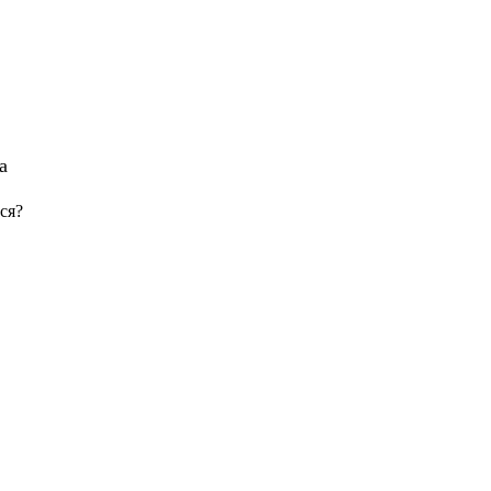
а
ся?