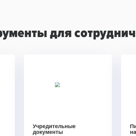
рументы для сотруднич
Учредительные
П
документы
н