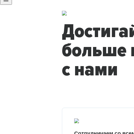
Достига
больше 
с нами
Сотрудничаем со все