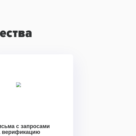
ества
исьма с запросами
а верификацию