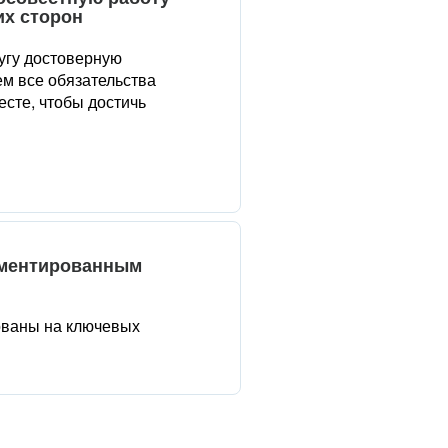
их сторон
угу достоверную
м все обязательства
сте, чтобы достичь
аментированным
ованы на ключевых