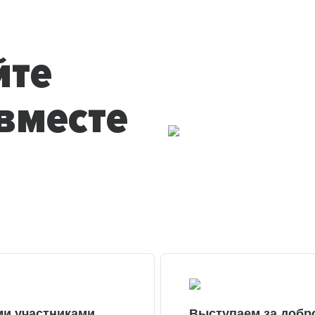
йте
вместе
ми участниками
Выступаем за добр