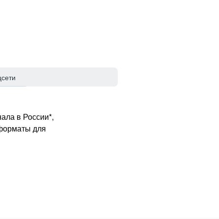
цсети
ала в России*,
 форматы для