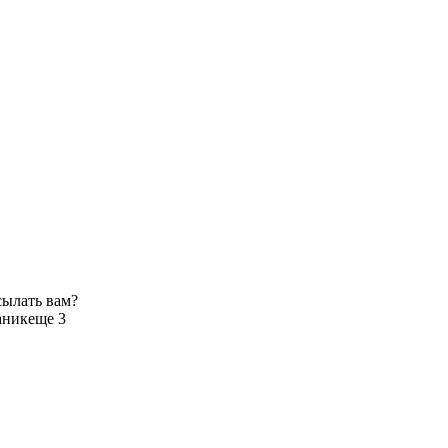
сылать вам?
аник
еще 3