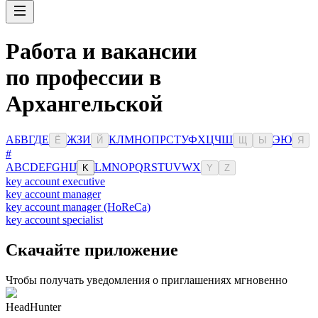
Работа и вакансии
по профессии в
Архангельской
А
Б
В
Г
Д
Е
Ж
З
И
К
Л
М
Н
О
П
Р
С
Т
У
Ф
Х
Ц
Ч
Ш
Э
Ю
Ё
Й
Щ
Ы
Я
#
A
B
C
D
E
F
G
H
I
J
L
M
N
O
P
Q
R
S
T
U
V
W
X
K
Y
Z
key account executive
key account manager
key account manager (HoReCa)
key account specialist
Скачайте приложение
Чтобы получать уведомления о приглашениях мгновенно
HeadHunter