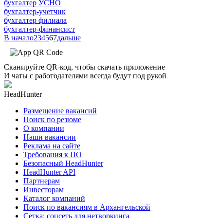
бухгалтер УСНО
бухгалтер-учетчик
бухгалтер филиала
бухгалтер-финансист
В начало
2
3
4
5
6
7
дальше
Сканируйте QR-код, чтобы скачать приложение
И чаты с работодателями всегда будут под рукой
HeadHunter
Размещение вакансий
Поиск по резюме
О компании
Наши вакансии
Реклама на сайте
Требования к ПО
Безопасный HeadHunter
HeadHunter API
Партнерам
Инвесторам
Каталог компаний
Поиск по вакансиям в Архангельской
Сетка: соцсеть для нетворкинга