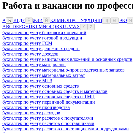
Работа и вакансии по профес
А
В
Г
Д
Е
Ж
З
И
К
Л
М
Н
О
П
Р
С
Т
У
Ф
Х
Ц
Ч
Ш
Э
Ю
Б
Ё
Й
Щ
Ы
Я
A
B
C
D
E
F
G
H
I
J
K
L
M
N
O
P
Q
R
S
T
U
V
W
X
Y
Z
бухгалтер по учету банковских операций
бухгалтер по учету готовой продукции
бухгалтер по учету ГСМ
бухгалтер по учету денежных средств
бухгалтер по учету доходов
бухгалтер по учету капитальных вложений и основных средств
бухгалтер по учету материалов
бухгалтер по учету материально-производственных запасов
бухгалтер по учету материальных затрат
бухгалтер по учету МПЗ
бухгалтер по учету основных средств
бухгалтер по учету основных средств и материалов
бухгалтер по учету основных средств и ТМЦ
бухгалтер по учету первичной документации
бухгалтер по учету производства
бухгалтер по учету расходов
бухгалтер по учету расчетов с покупателями
бухгалтер по учету расчетов с поставщиками
бухгалтер по учету расчетов с поставщиками и подрядчиками