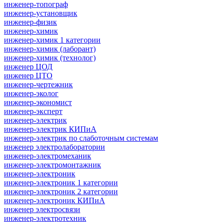
инженер-топограф
инженер-установщик
инженер-физик
инженер-химик
инженер-химик 1 категории
инженер-химик (лаборант)
инженер-химик (технолог)
инженер ЦОД
инженер ЦТО
инженер-чертежник
инженер-эколог
инженер-экономист
инженер-эксперт
инженер-электрик
инженер-электрик КИПиА
инженер-электрик по слаботочным системам
инженер электролаборатории
инженер-электромеханик
инженер-электромонтажник
инженер-электроник
инженер-электроник 1 категории
инженер-электроник 2 категории
инженер-электроник КИПиА
инженер электросвязи
инженер-электротехник