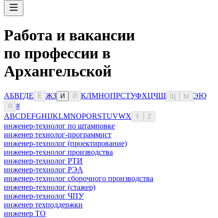
Работа и вакансии
по профессии в
Архангельской
А
Б
В
Г
Д
Е
Ж
З
К
Л
М
Н
О
П
Р
С
Т
У
Ф
Х
Ц
Ч
Ш
Э
Ю
Ё
И
Й
Щ
Ы
#
Я
A
B
C
D
E
F
G
H
I
J
K
L
M
N
O
P
Q
R
S
T
U
V
W
X
Y
Z
инженер-технолог по штамповке
инженер технолог-программист
инженер-технолог (проектирование)
инженер-технолог производства
инженер-технолог РТИ
инженер-технолог РЭА
инженер-технолог сборочного производства
инженер-технолог (стажер)
инженер-технолог ЧПУ
инженер техподдержки
инженер ТО