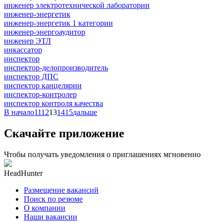
инженер электротехнической лаборатории
инженер-энергетик
инженер-энергетик 1 категории
инженер-энергоаудитор
инженер ЭТЛ
инкассатор
инспектор
инспектор-делопроизводитель
инспектор ДПС
инспектор канцелярии
инспектор-контролер
инспектор контроля качества
В начало
11
12
13
14
15
дальше
Скачайте приложение
Чтобы получать уведомления о приглашениях мгновенно
HeadHunter
Размещение вакансий
Поиск по резюме
О компании
Наши вакансии