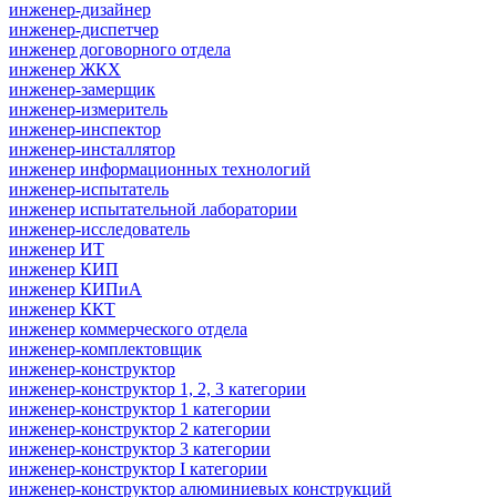
инженер-дизайнер
инженер-диспетчер
инженер договорного отдела
инженер ЖКХ
инженер-замерщик
инженер-измеритель
инженер-инспектор
инженер-инсталлятор
инженер информационных технологий
инженер-испытатель
инженер испытательной лаборатории
инженер-исследователь
инженер ИТ
инженер КИП
инженер КИПиА
инженер ККТ
инженер коммерческого отдела
инженер-комплектовщик
инженер-конструктор
инженер-конструктор 1, 2, 3 категории
инженер-конструктор 1 категории
инженер-конструктор 2 категории
инженер-конструктор 3 категории
инженер-конструктор I категории
инженер-конструктор алюминиевых конструкций