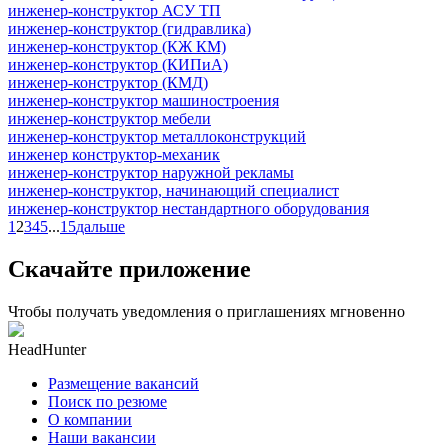
инженер-конструктор АСУ ТП
инженер-конструктор (гидравлика)
инженер-конструктор (КЖ КМ)
инженер-конструктор (КИПиА)
инженер-конструктор (КМД)
инженер-конструктор машиностроения
инженер-конструктор мебели
инженер-конструктор металлоконструкций
инженер конструктор-механик
инженер-конструктор наружной рекламы
инженер-конструктор, начинающий специалист
инженер-конструктор нестандартного оборудования
1
2
3
4
5
...
15
дальше
Скачайте приложение
Чтобы получать уведомления о приглашениях мгновенно
HeadHunter
Размещение вакансий
Поиск по резюме
О компании
Наши вакансии