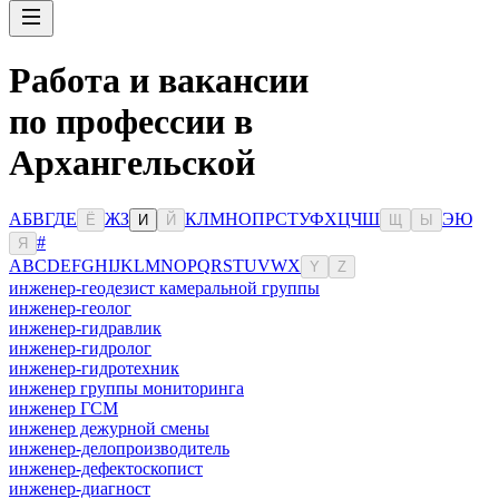
Работа и вакансии
по профессии в
Архангельской
А
Б
В
Г
Д
Е
Ж
З
К
Л
М
Н
О
П
Р
С
Т
У
Ф
Х
Ц
Ч
Ш
Э
Ю
Ё
И
Й
Щ
Ы
#
Я
A
B
C
D
E
F
G
H
I
J
K
L
M
N
O
P
Q
R
S
T
U
V
W
X
Y
Z
инженер-геодезист камеральной группы
инженер-геолог
инженер-гидравлик
инженер-гидролог
инженер-гидротехник
инженер группы мониторинга
инженер ГСМ
инженер дежурной смены
инженер-делопроизводитель
инженер-дефектоскопист
инженер-диагност