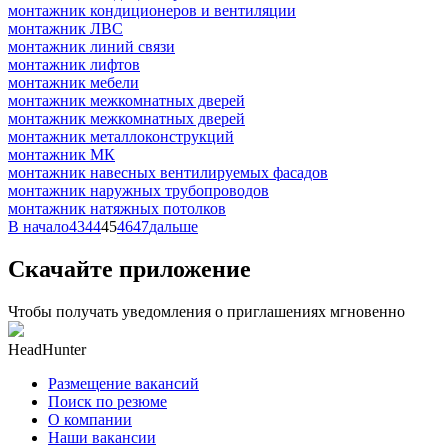
монтажник кондиционеров и вентиляции
монтажник ЛВС
монтажник линий связи
монтажник лифтов
монтажник мебели
монтажник межкомнатных дверей
монтажник межкомнатных дверей
монтажник металлоконструкций
монтажник МК
монтажник навесных вентилируемых фасадов
монтажник наружных трубопроводов
монтажник натяжных потолков
В начало
43
44
45
46
47
дальше
Скачайте приложение
Чтобы получать уведомления о приглашениях мгновенно
HeadHunter
Размещение вакансий
Поиск по резюме
О компании
Наши вакансии