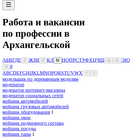
Работа и вакансии
по профессии в
Архангельской
А
Б
В
Г
Д
Е
Ж
З
И
К
Л
Н
О
П
Р
С
Т
У
Ф
Х
Ц
Ч
Ш
Э
Ю
Ё
Й
М
Щ
Ы
#
Я
A
B
C
D
E
F
G
H
I
J
K
L
M
N
O
P
Q
R
S
T
U
V
W
X
Y
Z
модельщик по деревянным моделям
модератор
модератор интернет-магазина
модератор социальных сетей
мойщик автомобилей
мойщик грузовых автомобилей
мойщик оборудования
1
мойщик окон
мойщик подвижного состава
мойщик посуды
мойщик тары
1