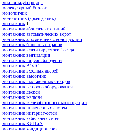
мойщица-уборщица
молекулярный биолог
монолитчик
монолитчик (арматурщик)
монтажник
1
монтажник абонентских линий
монтажник автоматических ворот
монтажник алюминиевых конструкций
монтажник башенных кранов
монтажник вентилируемого фасада
монтажник вентиляции
монтажник видеонаблюдения
монтажник ВОЛС
монтажник входных дверей
монтажник-высотник
монтажник выставочных стендов
монтажник газового оборудования
монтажник дверей
монтажник жалюзи
монтажник железобетонных конструкций
монтажник инженерных систем
монтажник интернет-сетей
монтажник кабельных сетей
монтажник КИПиА
монтажник кондиционеров