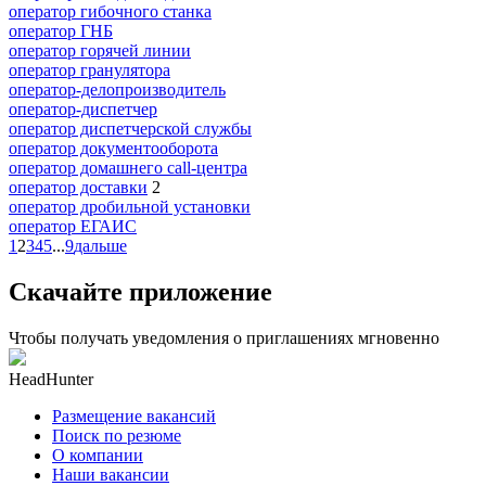
оператор гибочного станка
оператор ГНБ
оператор горячей линии
оператор гранулятора
оператор-делопроизводитель
оператор-диспетчер
оператор диспетчерской службы
оператор документооборота
оператор домашнего call-центра
оператор доставки
2
оператор дробильной установки
оператор ЕГАИС
1
2
3
4
5
...
9
дальше
Скачайте приложение
Чтобы получать уведомления о приглашениях мгновенно
HeadHunter
Размещение вакансий
Поиск по резюме
О компании
Наши вакансии