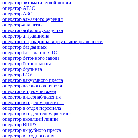
оператор автоматической линии
оператор АГЗС
оператор АЗС
оператор алмазного бурения
оператор-аналитик
оператор асфальтоукладчика
оператор аттракциона
оператор аттракциона виртуальной реальности
оператор баз данных
оператор базы данных 1С
оператор бетонного завода
оператор бетононасоса
оператор боулинга
оператор БСУ
оператор вакуумного пресса
оператор весового контроля
оператор-видеомонтажер
оператор видеонаблюдения
оператор в отдел маркетинга
оператор в отдел персонала
оператор в отдел телемаркетинга
оператор входящей линии
оператор ВШРА
оператор вырубного пресса
оператор выходного дня