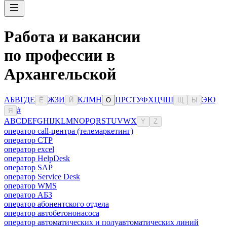
Работа и вакансии
по профессии в
Архангельской
А
Б
В
Г
Д
Е
Ж
З
И
К
Л
М
Н
П
Р
С
Т
У
Ф
Х
Ц
Ч
Ш
Э
Ю
Ё
Й
О
Щ
Ы
#
Я
A
B
C
D
E
F
G
H
I
J
K
L
M
N
O
P
Q
R
S
T
U
V
W
X
Y
Z
оператор call-центра (телемаркетинг)
оператор CTP
оператор excel
оператор HelpDesk
оператор SAP
оператор Service Desk
оператор WMS
оператор АБЗ
оператор абонентского отдела
оператор автобетононасоса
оператор автоматических и полуавтоматических линий