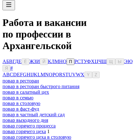
Работа и вакансии
по профессии в
Архангельской
А
Б
В
Г
Д
Е
Ж
З
И
К
Л
М
Н
О
Р
С
Т
У
Ф
Х
Ц
Ч
Ш
Э
Ю
Ё
Й
П
Щ
Ы
#
Я
A
B
C
D
E
F
G
H
I
J
K
L
M
N
O
P
Q
R
S
T
U
V
W
X
Y
Z
повар в ресторан
повар в ресторан быстрого питания
повар в салатный цех
повар в семью
повар в столовую
повар в фаст-фуд
повар в частный детский сад
повар выходного дня
повар горячего процесса
повар горячего цеха
1
повар горячего цеха в столовую