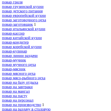
повар гриля
повар грузинской кухни
повар детского питания
повар европейской кухни
повар заготовочного цеха
повар-заготовщик
1
повар итальянской кухни
повар-кассир
повар китайской кухни
повар-кондитер
повар корейской кухни
повар-кулинар
повар линии раздачи
повар-мучник
повар мучного цеха
повар-мясник
повар мясного цеха
повар мясо-рыбного цеха
повар на базу отдыха
повар на завтраки
повар на мангал
повар на пасту
повар на персонал
повар на производство
1
повар на раздачу в столовую