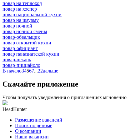
повар на теплоход
повар на хоспер
повар национальной кухни
повар на шаурму
повар ночной
повар ночной смены
повар-обвальщик
повар открытой кухни
повар-официант
повар паназиатской кухни
повар-пекарь
повар-пиццайоло
В начало
3
4
5
6
7
...
22
дальше
Скачайте приложение
Чтобы получать уведомления о приглашениях мгновенно
HeadHunter
Размещение вакансий
Поиск по резюме
О компании
Наши вакансии