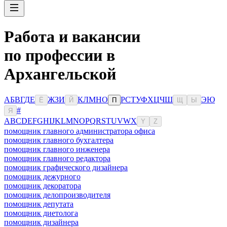
Работа и вакансии
по профессии в
Архангельской
А
Б
В
Г
Д
Е
Ж
З
И
К
Л
М
Н
О
Р
С
Т
У
Ф
Х
Ц
Ч
Ш
Э
Ю
Ё
Й
П
Щ
Ы
#
Я
A
B
C
D
E
F
G
H
I
J
K
L
M
N
O
P
Q
R
S
T
U
V
W
X
Y
Z
помощник главного администратора офиса
помощник главного бухгалтера
помощник главного инженера
помощник главного редактора
помощник графического дизайнера
помощник дежурного
помощник декоратора
помощник делопроизводителя
помощник депутата
помощник диетолога
помощник дизайнера