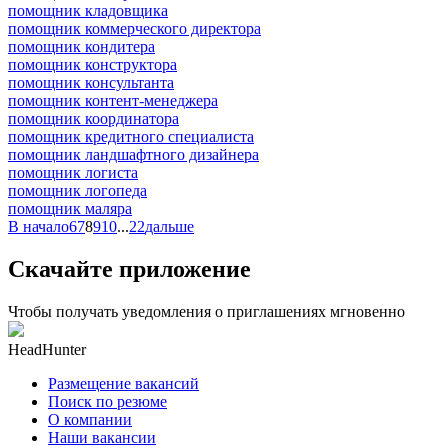
помощник кладовщика
помощник коммерческого директора
помощник кондитера
помощник конструктора
помощник консультанта
помощник контент-менеджера
помощник координатора
помощник кредитного специалиста
помощник ландшафтного дизайнера
помощник логиста
помощник логопеда
помощник маляра
В начало
6
7
8
9
10
...
22
дальше
Скачайте приложение
Чтобы получать уведомления о приглашениях мгновенно
HeadHunter
Размещение вакансий
Поиск по резюме
О компании
Наши вакансии