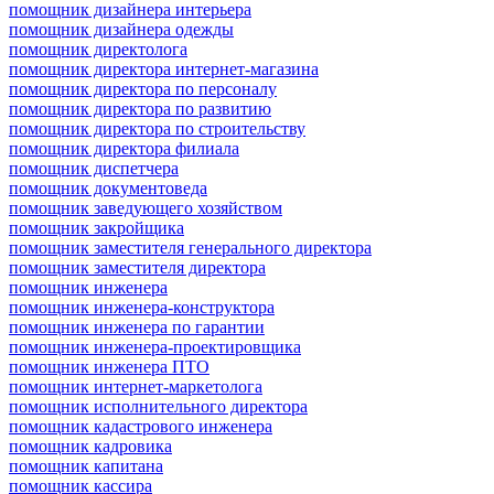
помощник дизайнера интерьера
помощник дизайнера одежды
помощник директолога
помощник директора интернет-магазина
помощник директора по персоналу
помощник директора по развитию
помощник директора по строительству
помощник директора филиала
помощник диспетчера
помощник документоведа
помощник заведующего хозяйством
помощник закройщика
помощник заместителя генерального директора
помощник заместителя директора
помощник инженера
помощник инженера-конструктора
помощник инженера по гарантии
помощник инженера-проектировщика
помощник инженера ПТО
помощник интернет-маркетолога
помощник исполнительного директора
помощник кадастрового инженера
помощник кадровика
помощник капитана
помощник кассира