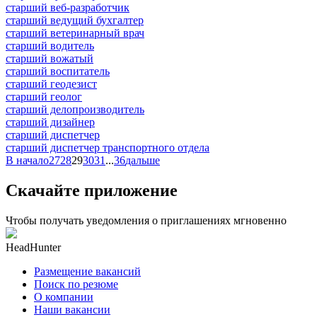
старший веб-разработчик
старший ведущий бухгалтер
старший ветеринарный врач
старший водитель
старший вожатый
старший воспитатель
старший геодезист
старший геолог
старший делопроизводитель
старший дизайнер
старший диспетчер
старший диспетчер транспортного отдела
В начало
27
28
29
30
31
...
36
дальше
Скачайте приложение
Чтобы получать уведомления о приглашениях мгновенно
HeadHunter
Размещение вакансий
Поиск по резюме
О компании
Наши вакансии