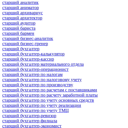
старший аналитик
старший аниматор
старший архивариус
старший архитектор
старший аудитор
старший бариста
старший бармен
старший бизнес-аналитик
старший бизнес-тренер
старший бухгалтер
старший бухгалтер-калькулятор
старший бухгалтер-кассир
старший бухгалтер материального отдела
старший бухгалтер-операционист
старший бухгалтер по налогам
старший бухгалтер по налоговому учету
старший бухгалтер по производству
старший бухгалтер по расчетам с поставщиками
старший бухгалтер по расчету заработной платы
старший бухгалтер по учету основных средств
старший бухгалтер по учету реализации
старший бухгалтер по учету ТМЦ
старший бухгалтер-ревизор
старший бухгалтер филиала
старший бухгалтер-экономист