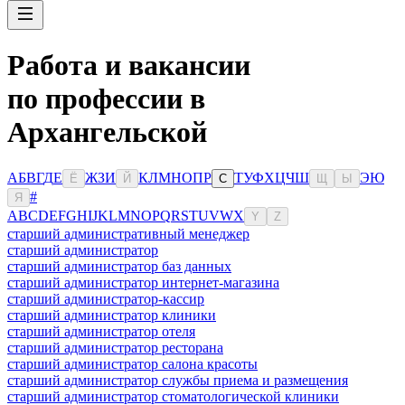
Работа и вакансии
по профессии в
Архангельской
А
Б
В
Г
Д
Е
Ж
З
И
К
Л
М
Н
О
П
Р
Т
У
Ф
Х
Ц
Ч
Ш
Э
Ю
Ё
Й
С
Щ
Ы
#
Я
A
B
C
D
E
F
G
H
I
J
K
L
M
N
O
P
Q
R
S
T
U
V
W
X
Y
Z
старший административный менеджер
старший администратор
старший администратор баз данных
старший администратор интернет-магазина
старший администратор-кассир
старший администратор клиники
старший администратор отеля
старший администратор ресторана
старший администратор салона красоты
старший администратор службы приема и размещения
старший администратор стоматологической клиники