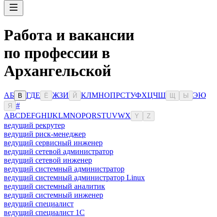
Работа и вакансии
по профессии в
Архангельской
А
Б
Г
Д
Е
Ж
З
И
К
Л
М
Н
О
П
Р
С
Т
У
Ф
Х
Ц
Ч
Ш
Э
Ю
В
Ё
Й
Щ
Ы
#
Я
A
B
C
D
E
F
G
H
I
J
K
L
M
N
O
P
Q
R
S
T
U
V
W
X
Y
Z
ведущий рекрутер
ведущий риск-менеджер
ведущий сервисный инженер
ведущий сетевой администратор
ведущий сетевой инженер
ведущий системный администратор
ведущий системный администратор Linux
ведущий системный аналитик
ведущий системный инженер
ведущий специалист
ведущий специалист 1С